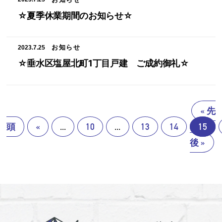
☆夏季休業期間のお知らせ☆
お知らせ
2023.7.25
☆垂水区塩屋北町1丁目戸建 ご成約御礼☆
« 先
頭
«
...
10
...
13
14
15
後 »