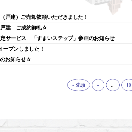
（戸建）ご売却依頼いただきました！
目戸建 ご成約御礼☆
査定サービス 「すまいステップ」参画のお知らせ
 オープンしました！
ENのお知らせ☆
« 先頭
«
...
10