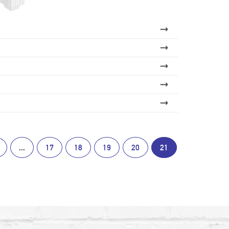
...
17
18
19
20
21