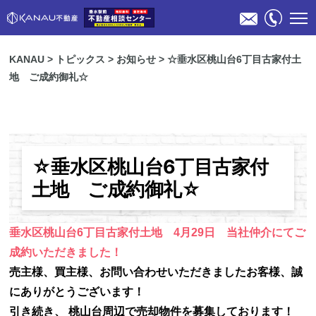
KANAU
>
トピックス
>
お知らせ
>
☆垂水区桃山台6丁目古家付土
地 ご成約御礼☆
☆垂水区桃山台6丁目古家付
物件検索
土地 ご成約御礼☆
不動産売却のご相談
垂水区桃山台6丁目古家付土地
4月29日 当社仲介にてご
成約いただきました！
スタッフ紹介
売主様、買主様、お問い合わせいただきましたお客様、誠
にありがとうございます！
会社概要
引き続き、 桃山台周辺で売却物件を募集しております！