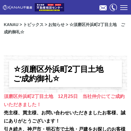
KANAU
>
トピックス
>
お知らせ
>
☆須磨区外浜町2丁目土地 ご
成約御礼☆
☆須磨区外浜町2丁目土地
物件検索
ご成約御礼☆
不動産売却のご相談
須磨区外浜町2丁目土地 12月25日 当社仲介にてご成約
いただきました！
スタッフ紹介
売主様、買主様、お問い合わせいただきましたお客様、誠
にありがとうございます！
会社概要
引き続き、神戸市・明石市で土地・戸建をお探しのお客様