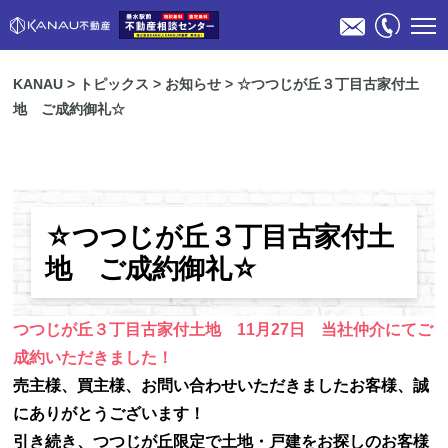
KANAU
>
トピックス
>
お知らせ
>
☆つつじが丘３丁目古家付土
地 ご成約御礼☆
☆つつじが丘３丁目古家付土
物件検索
地 ご成約御礼☆
不動産売却のご相談
つつじが丘３丁目古家付土地 11月27日 当社仲介にてご
成約いただきました！
スタッフ紹介
売主様、買主様、お問い合わせいただきましたお客様、誠
にありがとうございます！
会社概要
引き続き、つつじが丘限定で土地・戸建をお探しのお客様