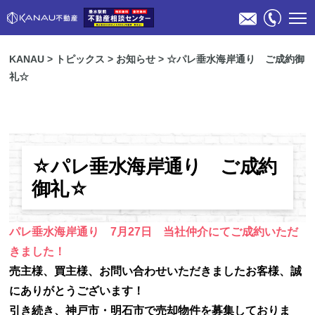
KANAU
>
トピックス
>
お知らせ
>
☆パレ垂水海岸通り ご成約御
礼☆
☆パレ垂水海岸通り ご成約
物件検索
御礼☆
不動産売却のご相談
パレ垂水海岸通り 7月27日 当社仲介にてご成約いただ
きました！
スタッフ紹介
売主様、買主様、お問い合わせいただきましたお客様、誠
にありがとうございます！
会社概要
引き続き、神戸市・明石市で売却物件を募集しておりま