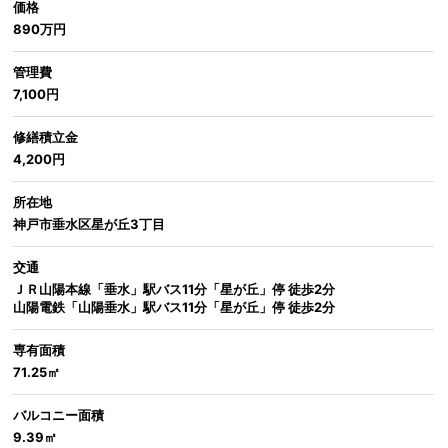
価格
890万円
管理費
7,100円
修繕積立金
4,200円
所在地
神戸市垂水区星が丘3丁目
交通
ＪＲ山陽本線「垂水」駅バス11分「星が丘」停 徒歩2分
山陽電鉄「山陽垂水」駅バス11分「星が丘」停 徒歩2分
専有面積
71.25㎡
バルコニー面積
9.39㎡