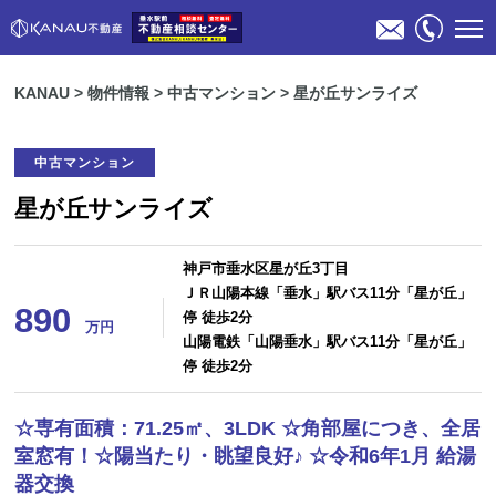
KANAU
>
物件情報
>
中古マンション
>
星が丘サンライズ
中古マンション
星が丘サンライズ
神戸市垂水区星が丘3丁目
物件検索
ＪＲ山陽本線「垂水」駅バス11分「星が丘」
890
停 徒歩2分
万円
山陽電鉄「山陽垂水」駅バス11分「星が丘」
不動産売却のご相談
停 徒歩2分
スタッフ紹介
☆専有面積：71.25㎡、3LDK ☆角部屋につき、全居
室窓有！☆陽当たり・眺望良好♪ ☆令和6年1月 給湯
会社概要
器交換