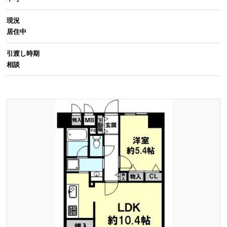
現況
居住中
引渡し時期
相談