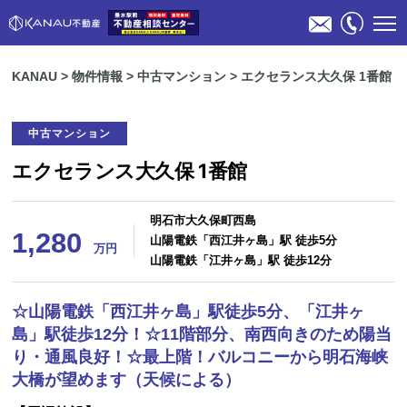
KANAU
>
物件情報
>
中古マンション
>
エクセランス大久保 1番館
中古マンション
エクセランス大久保 1番館
明石市大久保町西島
物件検索
1,280
山陽電鉄「西江井ヶ島」駅 徒歩5分
万円
山陽電鉄「江井ヶ島」駅 徒歩12分
不動産売却のご相談
☆山陽電鉄「西江井ヶ島」駅徒歩5分、「江井ヶ
島」駅徒歩12分！☆11階部分、南西向きのため陽当
スタッフ紹介
り・通風良好！☆最上階！バルコニーから明石海峡
大橋が望めます（天候による）
会社概要