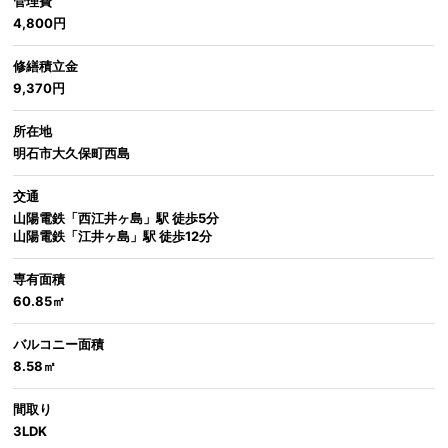
管理費
4,800円
修繕積立金
9,370円
所在地
明石市大久保町西島
交通
山陽電鉄「西江井ヶ島」駅 徒歩5分
山陽電鉄「江井ヶ島」駅 徒歩12分
専有面積
60.85㎡
バルコニー面積
8.58㎡
間取り
3LDK